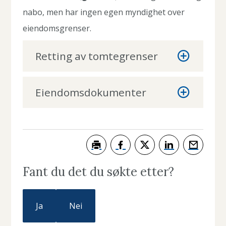
g
nabo, men har ingen egen myndighet over
F
eiendomsgrenser.
i
Retting av tomtegrenser
n
n
Eiendomsdokumenter
m
a
r
k
Skriv ut
Del på Facebook
Del på Twitter
Del på LinkedIn
Tips en ve
Fant du det du søkte etter?
Ja
Nei