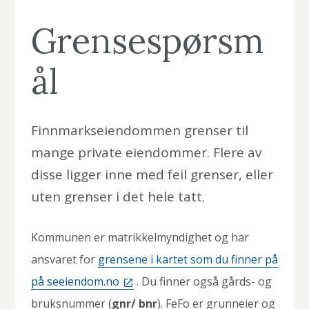
o
g
Grensespørsm
l
ål
i
v
s
Finnmarkseiendommen grenser til
mange private eiendommer. Flere av
k
disse ligger inne med feil grenser, eller
r
uten grenser i det hele tatt.
a
f
Kommunen er matrikkelmyndighet og har
t
ansvaret for
grensene i kartet som du finner på
på seeiendom.no
. Du finner også gårds- og
i
bruksnummer (
gnr/ bnr
). FeFo er grunneier og