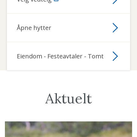
g
F
i
Åpne hytter
n
n
Eiendom - Festeavtaler - Tomt
m
a
r
k
Aktuelt