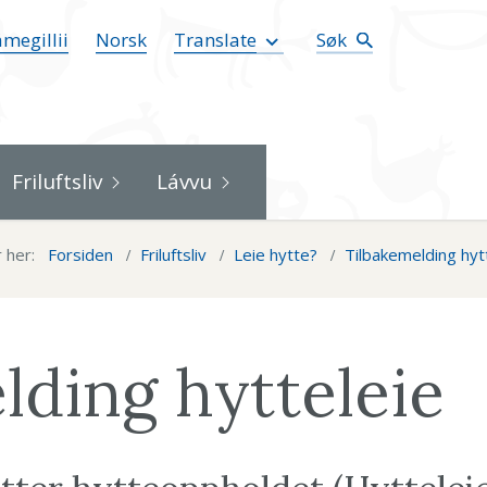
megillii
Norsk
Translate
Søk
Friluftsliv
Lávvu
 her:
Forsiden
Friluftsliv
Leie hytte?
Tilbakemelding hyt
lding hytteleie