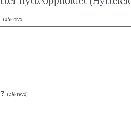
tter hytteoppholdet (Hytteleie
n
(påkrevd)
u?
(påkrevd)