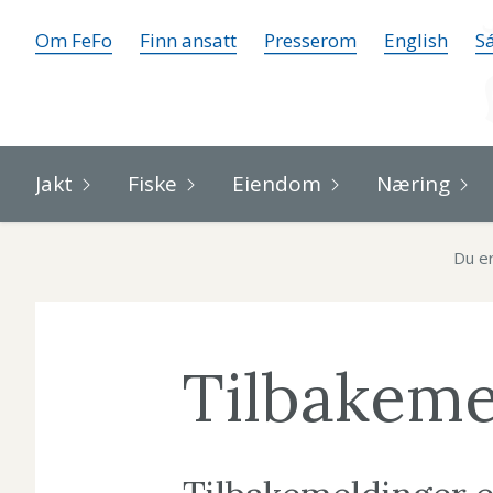
Om FeFo
Finn ansatt
Presserom
English
Sá
Jakt
Fiske
Eiendom
Næring
Du er
Tilbakeme