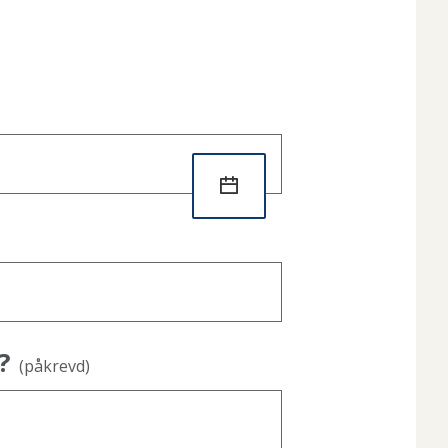
?
(påkrevd)