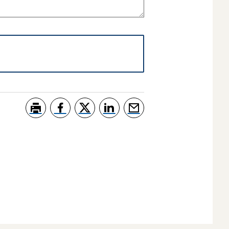
Skriv ut
Del på Facebook
Del på Twitter
Del på LinkedIn
Tips en venn