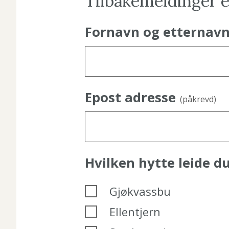
Tilbakemeldinger e
Fornavn og etternav
Epost adresse
(påkrevd)
Hvilken hytte leide d
Gjøkvassbu
Ellentjern