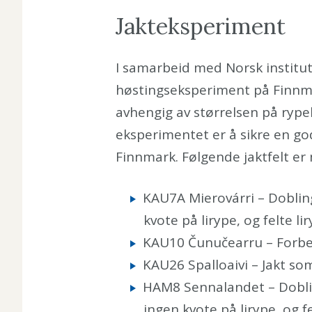
Jakteksperiment
I samarbeid med Norsk institut
høstingseksperiment på Finnma
avhengig av størrelsen på rype
eksperimentet er å sikre en go
Finnmark. Følgende jaktfelt er
KAU7A Mierovárri – Dobling
kvote på lirype, og felte li
KAU10 Čunučearru – Forbe
KAU26 Spalloaivi – Jakt so
HAM8 Sennalandet – Dobling
ingen kvote på lirype, og fe