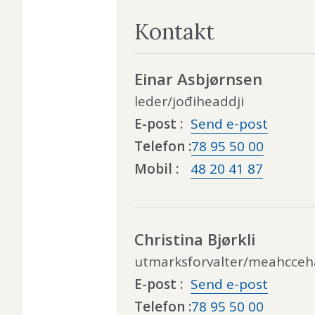
Kontakt
Einar Asbjørnsen
leder/jođiheaddji
til
E-post
Send e-post
Einar
Telefon
78 95 50 00
Asbjør
Mobil
48 20 41 87
Christina Bjørkli
utmarksforvalter/meahcceh
til
E-post
Send e-post
Christi
Telefon
78 95 50 00