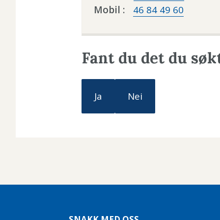
Bjørkli
Mobil
46 84 49 60
Fant du det du søk
Ja
Nei
SNAKK MED OSS