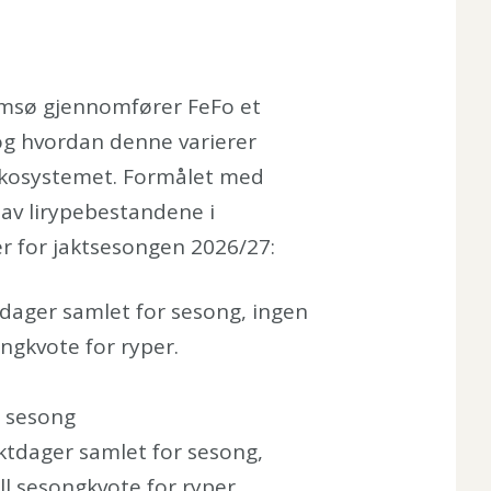
romsø gjennomfører FeFo et
og hvordan denne varierer
 økosystemet. Formålet med
 av lirypebestandene i
er for jaktsesongen 2026/27:
tdager samlet for sesong, ingen
songkvote for ryper.
or sesong
ktdager samlet for sesong,
ell sesongkvote for ryper.