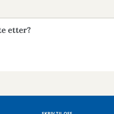
te etter?
SKRIV TIL OSS