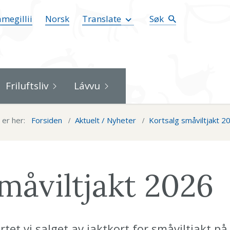
megillii
Norsk
Translate
Søk
Friluftsliv
Lávvu
 er her:
Forsiden
Aktuelt / Nyheter
Kortsalg småviltjakt 2
måviltjakt 2026
artet vi salget av jaktkort for småviltjakt