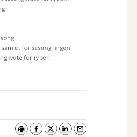
ong
sesong
 samlet for sesong, ingen
songkvote for ryper.