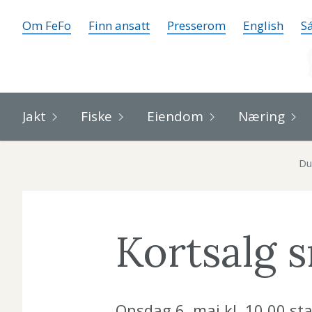
Om FeFo
Finn ansatt
Presserom
English
Sá
Jakt
Fiske
Eiendom
Næring
Du
Kortsalg s
Onsdag 6. mai kl. 10.00 st