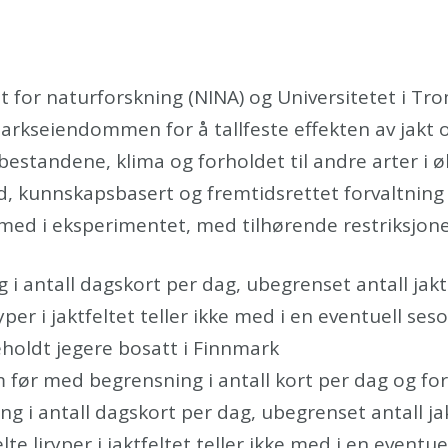
t for naturforskning (NINA) og Universitetet i T
rkseiendommen for å tallfeste effekten av jakt 
bestandene, klima og forholdet til andre arter i
d, kunnskapsbasert og fremtidsrettet forvaltning
 med i eksperimentet, med tilhørende restriksjon
 i antall dagskort per dag, ubegrenset antall jak
ryper i jaktfeltet teller ikke med i en eventuell se
holdt jegere bosatt i Finnmark
m før med begrensning i antall kort per dag og f
 i antall dagskort per dag, ubegrenset antall ja
lte liryper i jaktfeltet teller ikke med i en eventu