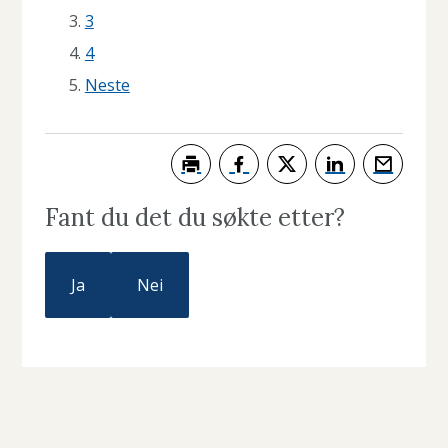
3
4
Neste
Skriv ut
Del på Facebook
Del på Twitter
Del på LinkedIn
Tips en ve
Fant du det du søkte etter?
Ja
Nei