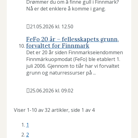
Drømmer du om å finne gull i Finnmark?
Nå er det enklere å komme i gang.
21.05.2026 kl. 12.50
Publisert
FeFo 20 år – fellesskapets grunn,
forvaltet for Finnmark
Det er 20 år siden Finnmarkseiendommen
Finnmárkuopmodat (FeFo) ble etablert 1.
juli 2006. Gjennom to tiår har vi forvaltet
grunn og naturressurser på ...
25.06.2026 kl. 09.02
Publisert
Viser
1-10
av
32
artikler,
side
1
av
4
1
2