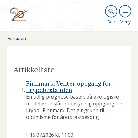
B
æ
Søk
Meny
r
Forsiden
e
k
r
Artikkelliste
a
Finnmark: Venter oppgang for
f
lirypebestanden
En tidlig prognose basert på økologiske
t
modeller anslår en betydelig oppgang for
lirypa i Finnmark. Det gir grunn til
i
optimisme før årets jaktsesong
g
15.07.2026 kl. 11.00