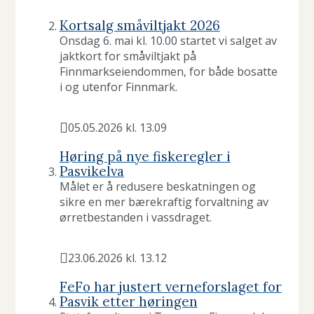
o
Publisert
g
Kortsalg småviltjakt 2026
Onsdag 6. mai kl. 10.00 startet vi salget av
l
jaktkort for småviltjakt på
Finnmarkseiendommen, for både bosatte
i
i og utenfor Finnmark.
v
s
05.05.2026 kl. 13.09
Publisert
k
Høring på nye fiskeregler i
Pasvikelva
r
Målet er å redusere beskatningen og
sikre en mer bærekraftig forvaltning av
a
ørretbestanden i vassdraget.
f
23.06.2026 kl. 13.12
t
Publisert
FeFo har justert verneforslaget for
i
Pasvik etter høringen