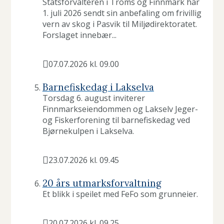
g
Statsforvalteren i Troms og Finnmark har
1. juli 2026 sendt sin anbefaling om frivillig
F
vern av skog i Pasvik til Miljødirektoratet.
Forslaget innebær...
i
n
07.07.2026 kl. 09.00
Publisert
n
Barnefiskedag i Lakselva
m
Torsdag 6. august inviterer
Finnmarkseiendommen og Lakselv Jeger-
a
og Fiskerforening til barnefiskedag ved
Bjørnekulpen i Lakselva.
r
k
23.07.2026 kl. 09.45
Publisert
20 års utmarksforvaltning
Et blikk i speilet med FeFo som grunneier.
20.07.2026 kl. 09.25